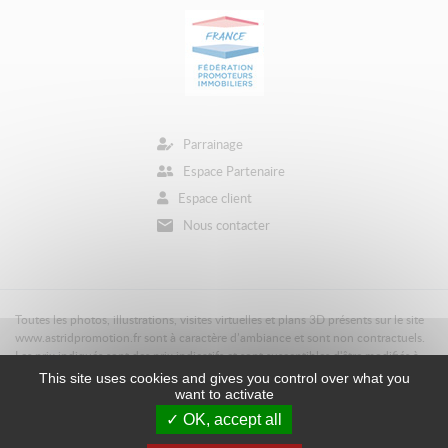
Parrainage
Espace Partenaire
Espace client
Nous contacter
Toutes les photos, illustrations, visites virtuelles et plans 3D présents sur le site
www.astridpromotion.fr sont à caractère d’ambiance et sont non contractuels.
Les prix indiqués sont des prix indicatifs et sont susceptibles d'être modifiés à
tout moment.
This site uses cookies and gives you control over what you
want to activate
OK, accept all
@ 2020
Plan du site
Mentions légales