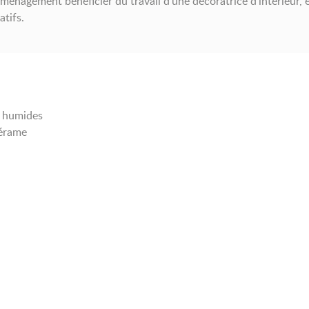
énagement bénéficier du travail d’une décoratrice d’intérieur, 
atifs.
s humides
cérame