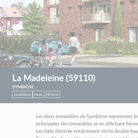
La Madeleine
(
59110
)
SYMBIOSE
ACCESSION
PINEL
RT2012
Les deux immeubles de Symbiose reprennent les c
principales des immeubles et en affichant fièrem
Les halls d’entrée entièrement vitrés double hau