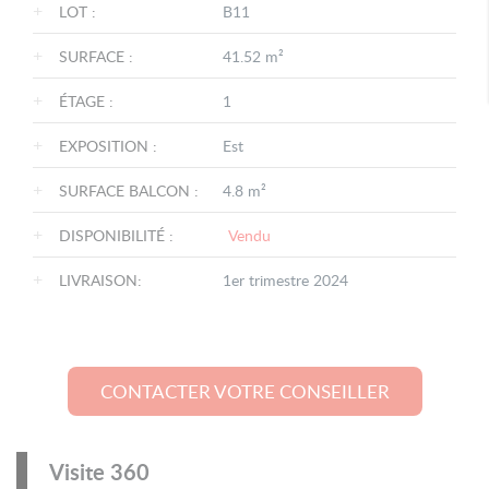
+
LOT :
B11
+
SURFACE :
41.52 m²
+
ÉTAGE :
1
+
EXPOSITION :
Est
+
SURFACE BALCON :
4.8 m²
+
DISPONIBILITÉ :
Vendu
+
LIVRAISON:
1er trimestre 2024
CONTACTER VOTRE CONSEILLER
Visite 360