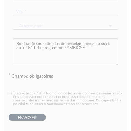
Acheter pour
*
Champs obligatoires
*
J’accepte que Astrid Promotion collecte des données personnelles aux
fins de pouvoir me contacter et m’adresser des informations
commerciales en lien avec ma recherche immobilière. J’ai cependant la
possibilité de retirer à tout moment mon consentement.
ENVOYER