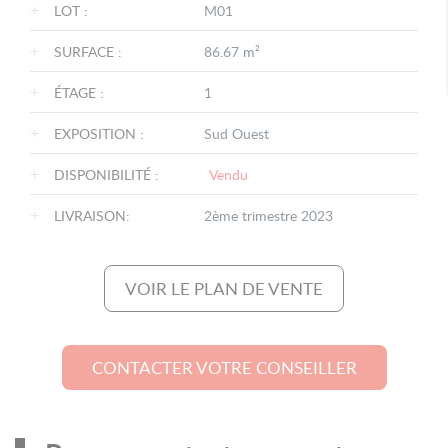
+
LOT :
M01
+
SURFACE :
86.67 m²
+
ÉTAGE :
1
+
EXPOSITION :
Sud Ouest
+
DISPONIBILITÉ :
Vendu
+
LIVRAISON:
2ème trimestre 2023
VOIR LE PLAN DE VENTE
CONTACTER VOTRE CONSEILLER