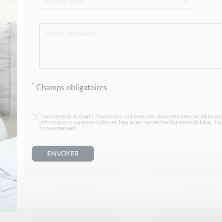
Acheter pour
*
Champs obligatoires
*
J’accepte que Astrid Promotion collecte des données personnelles aux
informations commerciales en lien avec ma recherche immobilière. J’ai
consentement.
ENVOYER