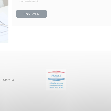
consentement.
ENVOYER
 - 14h/18h