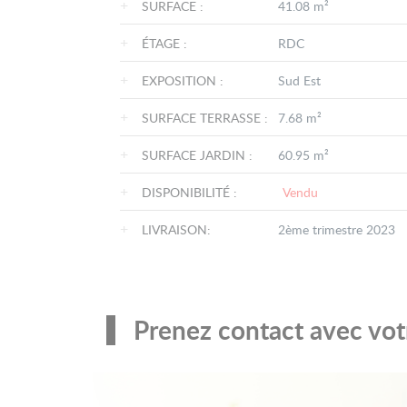
+
SURFACE :
41.08 m²
+
ÉTAGE :
RDC
+
EXPOSITION :
Sud Est
+
SURFACE TERRASSE :
7.68 m²
+
SURFACE JARDIN :
60.95 m²
+
DISPONIBILITÉ :
Vendu
+
LIVRAISON:
2ème trimestre 2023
Prenez contact avec votr